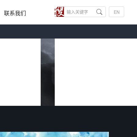
联系我们
EN