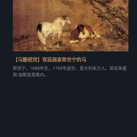
【马酷视觉】宫廷画家郎世宁的马
郎世宁，1688年生，1766年逝世，意大利米兰人。原名朱塞
佩·伽斯底里奥内。