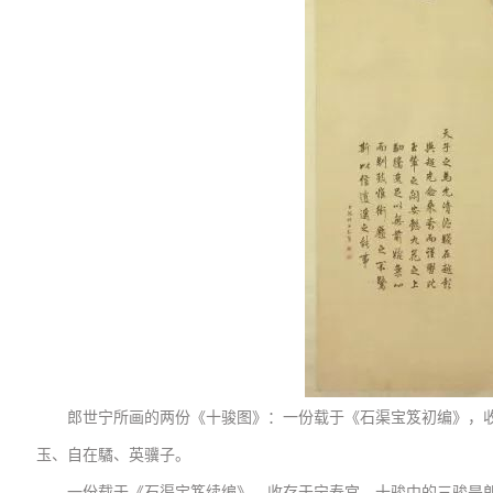
郎世宁所画的两份《十骏图》：一份载于《石渠宝笈初编》，
玉、自在驈、英骥子。
一份载于《石渠宝笈续编》，收存于宁寿宫，十骏中的三骏是