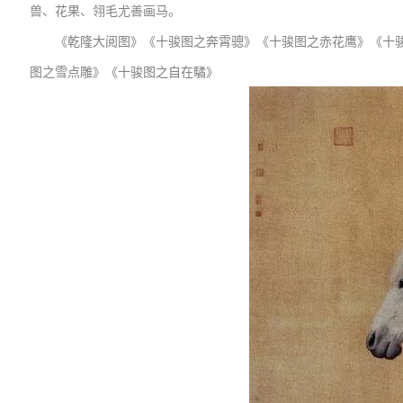
兽、花果、翎毛尤善画马。
《乾隆大阅图》《十骏图之奔霄骢》《十骏图之赤花鹰》《十
图之雪点雕》《十骏图之自在驈》