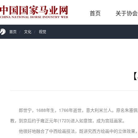
首页
关于协会
首页
/
文化
/
视觉
【
郎世宁，1688年生，1766年逝世，意大利米兰人。原名朱塞
教，到京后约于雍正元年(1723)进入如意馆，成为宫廷画家。
他很好地融合了中西绘画技法，既讲究西方绘画中的立体效果