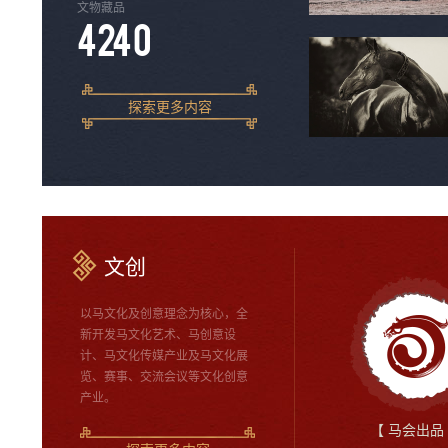
文物藏品
4892
探索更多内容
文创
以马文化及创意理念为核心，全
新开发马文化艺术、马创意设
计、马文化传媒产业及马文化展
览、赛事、交流会议等文化创意
产业。
【 马会出品