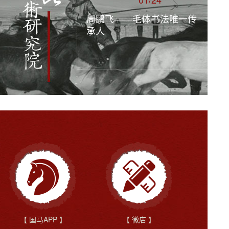
周鹏飞——毛体书法唯一传
承人
【 国马APP 】
【 微店 】