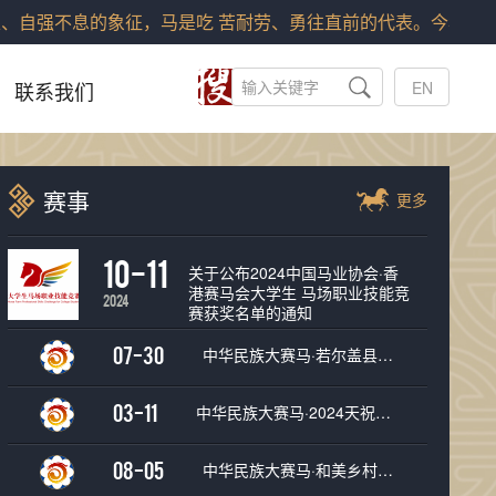
自强不息的象征，马是吃 苦耐劳、勇往直前的代表。今年是中
联系我们
EN
赛事
更多
10-11
关于公布2024中国马业协会·香
港赛马会大学生 马场职业技能竞
2024
赛获奖名单的通知
07-30
中华民族大赛马·若尔盖县黄河河曲马第十一届安多赛马节
03-11
中华民族大赛马·2024天祝县“二月二”民族传统赛马大会
08-05
中华民族大赛马·和美乡村系列赛（内蒙古·太仆寺旗）