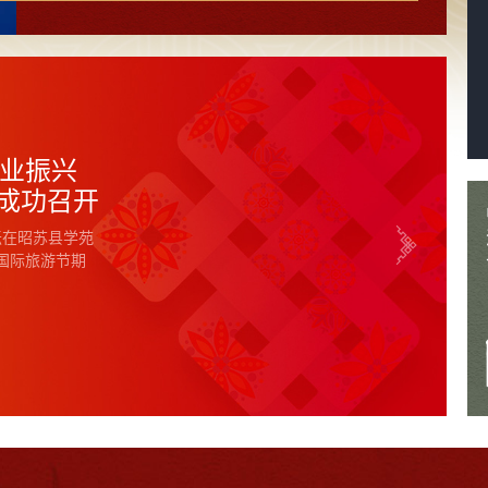
疆站）开赛
》提出关于“强化
赛（新疆站）于6