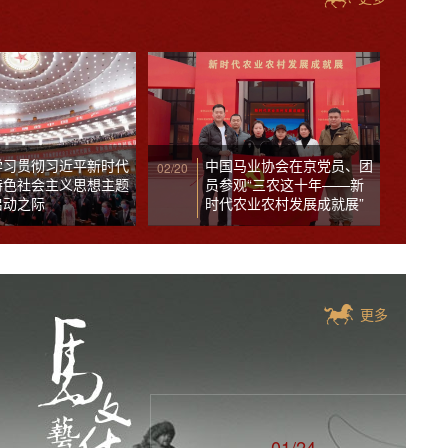
学习贯彻习近平新时代
中国马业协会在京党员、团
02/20
特色社会主义思想主题
员参观“三农这十年——新
启动之际
时代农业农村发展成就展”
更多
01/24