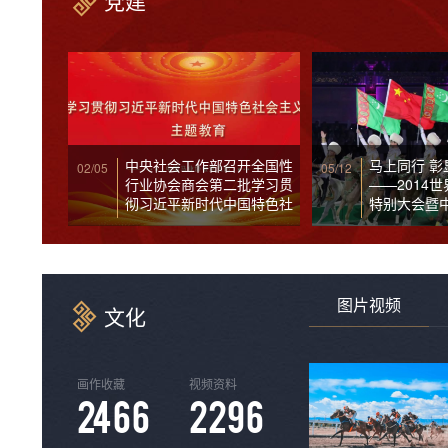
党建
中央社会工作部召开全国性
马上同行 彰
02/05
05/12
行业协会商会第二批学习贯
——2014
彻习近平新时代中国特色社
特别大会暨
会主义思想主题教育总结会
周年记
图片视频
文化
画作收藏
视频资料
2845
2649