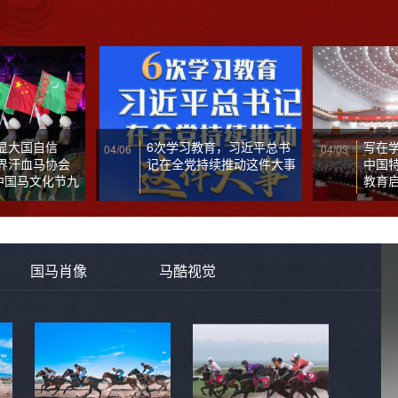
显大国自信
6次学习教育，习近平总书
写在
04/06
04/03
世界汗血马协会
记在全党持续推动这件大事
中国
中国马文化节九
教育
国马肖像
马酷视觉