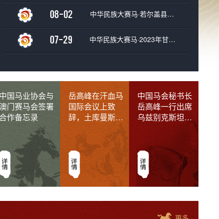
08-02
中华民族大赛马·若尔盖县黄河河曲马第十届安多赛马节
07-29
中华民族大赛马·2023年甘肃岷县文化旅游赛马节
新时代马文化使命 新征程马产业振
——2023“中国马会·天山论马”成功
中国马业协会与
岳高峰在汗血马
中国马会秘书长
澳门赛马会签署
国际会议上致
岳高峰一行出席
7月16日，2023“中国马会·天山论马”马产业高峰论坛在昭苏县
Previous
宾馆成功召开。本次论坛在2023’中国新疆伊犁天马国际旅游节
合作备忘录
辞，土库曼斯坦
乌兹别克斯坦冠
间举行
副总理会晤中国
军杯赛马，并与
马会代表团
原上合组织秘书
长诺罗夫先生进
行会晤
更多