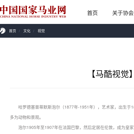
首页
关于协会
首页
/
文化
/
视觉
【马酷视觉
哈罗德塞普蒂默斯泡尔（1877年-1951年），艺术家，出生
多为动物和景观。
泡尔1905年至1907年在法国巴黎，然后定居在伦敦，成为