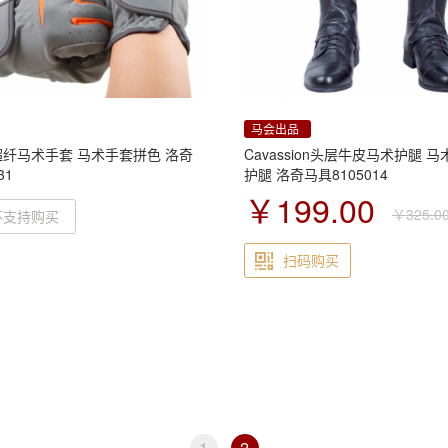
马会出品
超纤马术手套 马术手套拼色 洛奇
Cavassion头层牛皮马术护腿 
31
护腿 洛奇马具8105014
￥199.00
￥325.0
不支持购买
扫码购买
1
2