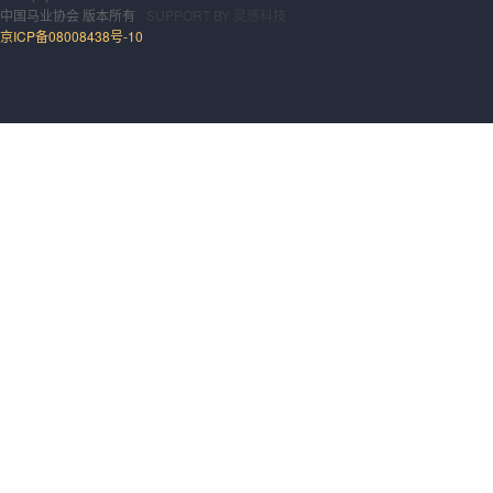
中国马业协会
版本所有
SUPPORT BY
灵感科技
京ICP备08008438号-10