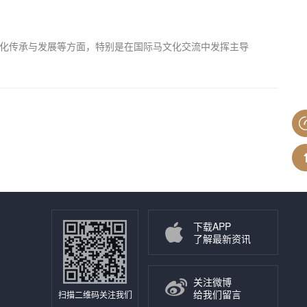
文化传承与发展等方面，特别是在国际马文化交流中发挥主导
下载APP
了解最新资讯
关注微博
给我们留言
扫描二维码关注我们