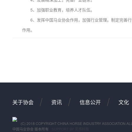
5、加强职业教育，培养人才队伍。
6、发挥中国马业协会作用，加强行业管理。制定完善
作用。
关于协会
资讯
信息公开
文化
(C) 2018 COPYRIGHT CHINA HORSE INDUSTRY ASSOCIATION AL
中国马业协会
版本所有
SUPPORT BY
灵感科技