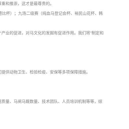
尊重和推崇，这才是最尊贵的。
德比杯）；九场二级赛（纯血马登记会杯、裕民山花杯、韩
个产业的促进，对马文化的发掘有促进作用。我们将“制定和
门提供动物卫生、检验检疫、安保等多项保障措施。
道质量、马闸马厩数量、技术团队、人员培训机制等等，综