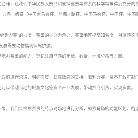
性合作，让我们中华民族大赛马和支撑这赛事体系的科学精神得到充分的
办：五场一级赛（中国育马者杯、丝绸之路杯、中国马会杯、中国杯、中国
传统耐力赛”的力度，赛事的举办为承办方赛事地区提高知名度，对旅游这
发展需要动物福利保驾护航。
场承办赛事的能力、登记注册马匹的年龄、数量、地域分布等方面。
地政府进行沟通，明确态度，获取政府的支持。顺利办赛，离不开政府部
还可以带动当地的旅游文化等多个产业发展，带动招商引资，实现多赢。
结果。我们会根据赛事的特点对场地进行分析，如赛马场的功能区划、跑