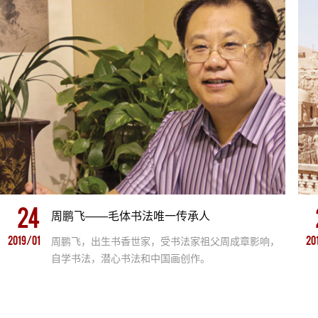
24
周鹏飞——毛体书法唯一传承人
2019/01
周鹏飞，出生书香世家，受书法家祖父周成章影响，
20
自学书法，潜心书法和中国画创作。