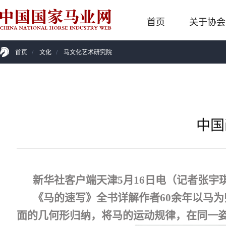
首页
关于协会
首页
/
文化
/
马文化艺术研究院
中国
新华社客户端天津
5
月
16
日电（记者张宇
《马的速写》全书详解作者
60
余年以马为
面的几何形归纳，将马的运动规律，在同一