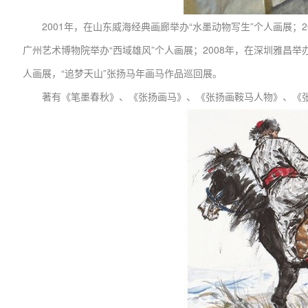
2001年，在山东威海经典画廊举办“水墨动物写生”个人画展；2
广州艺术博物院举办“西域雄风”个人画展；2008年，在深圳雅昌举办
人画展，“追梦天山”张扬马年画马作品巡回展。
著有《笔墨春秋》、《张扬画马》、《张扬画鞍马人物》、《