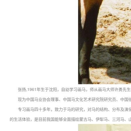
张扬,1961年生于沈阳，自幼学习画马，师从画马大师许勇先
现为中国马业协会理事、中国马文化艺术研究院研究员、中国
专习画马四十多年，致力于马的研究，对马的结构、分布及演
的生活体验，是目前我国能够全面描绘蒙古马、伊犁马、三河马、