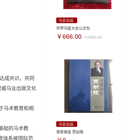
马会出品
世界马医大会公文包
￥666.00
￥666.00
面达成共识，共同
权威马业出版文化
于马术教育和相
马会出品
利为基础的马术教
草原兽医 贾幼陵
育体系被国际范
￥0