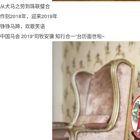
从犬马之劳到珠联璧合
作别2018年，迎来2019年
铮铮马蹄，欢歌笑语
中国马会 2019“司牧安骥 知行合一”台历面世啦~